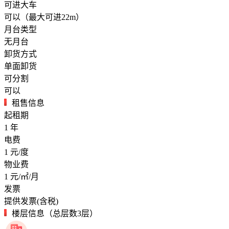
可进大车
可以（最大可进22m）
月台类型
无月台
卸货方式
单面卸货
可分割
可以
租售信息
起租期
1
年
电费
1
元/度
物业费
1
元/㎡/月
发票
提供发票(含税)
楼层信息（总层数3层）