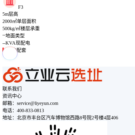
F3
5
m
层高
2000
㎡
单层面积
500
kg/㎡
楼层承重
--
地面类型
--
KVA
现配电
周边配套
联系我们
资讯中心
邮箱：service@liyeyun.com
电话：400-833-0813
地址：北京市丰台区汽车博物馆西路8号院2号楼4层406