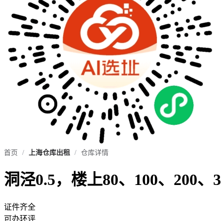
首页
/
上海仓库出租
/
仓库详情
洞泾0.5，楼上80、100、200、
证件齐全
可办环评