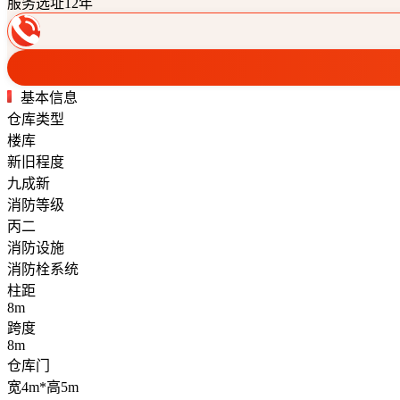
服务选址12年
基本信息
仓库类型
楼库
新旧程度
九成新
消防等级
丙二
消防设施
消防栓系统
柱距
8m
跨度
8m
仓库门
宽4m*高5m