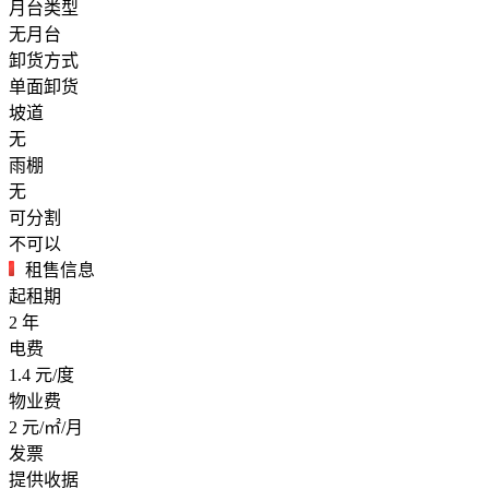
月台类型
无月台
卸货方式
单面卸货
坡道
无
雨棚
无
可分割
不可以
租售信息
起租期
2
年
电费
1.4
元/度
物业费
2
元/㎡/月
发票
提供收据