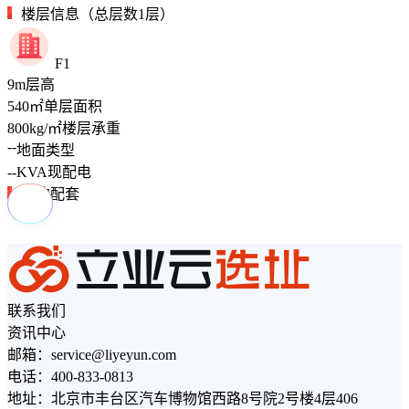
楼层信息（总层数1层）
F1
9
m
层高
540
㎡
单层面积
800
kg/㎡
楼层承重
--
地面类型
--
KVA
现配电
周边配套
联系我们
资讯中心
邮箱：service@liyeyun.com
电话：400-833-0813
地址：北京市丰台区汽车博物馆西路8号院2号楼4层406