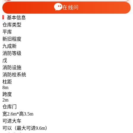
在线问
基本信息
仓库类型
平库
新旧程度
九成新
消防等级
戊
消防设施
消防栓系统
柱距
8m
跨度
2m
仓库门
宽2.6m*高3.5m
可进大车
可以（最大可进9.6m）