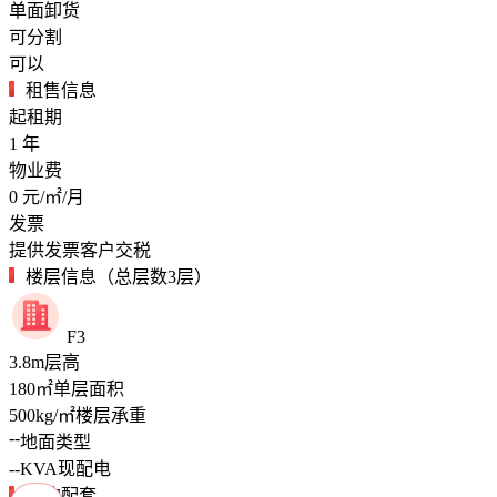
单面卸货
可分割
可以
租售信息
起租期
1
年
物业费
0
元/㎡/月
发票
提供发票客户交税
楼层信息（总层数3层）
F3
3.8
m
层高
180
㎡
单层面积
500
kg/㎡
楼层承重
--
地面类型
--
KVA
现配电
周边配套