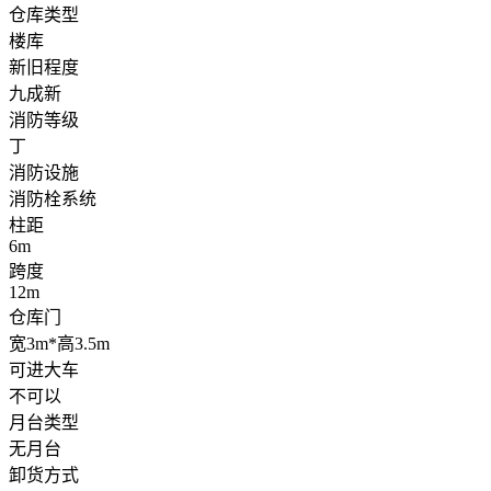
仓库类型
楼库
新旧程度
九成新
消防等级
丁
消防设施
消防栓系统
柱距
6m
跨度
12m
仓库门
宽3m*高3.5m
可进大车
不可以
月台类型
无月台
卸货方式