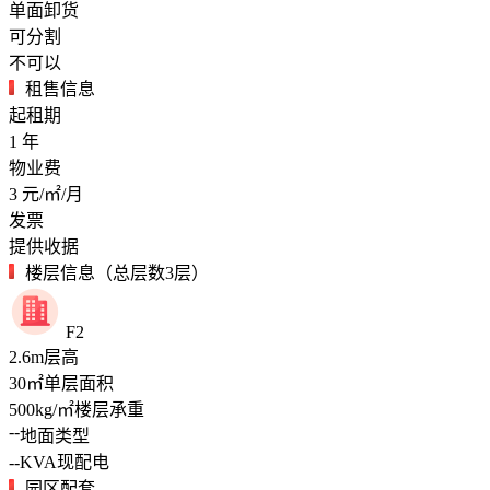
单面卸货
可分割
不可以
租售信息
起租期
1
年
物业费
3
元/㎡/月
发票
提供收据
楼层信息（总层数3层）
F2
2.6
m
层高
30
㎡
单层面积
500
kg/㎡
楼层承重
--
地面类型
--
KVA
现配电
园区配套