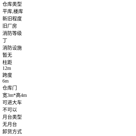
仓库类型
平库,楼库
新旧程度
旧厂房
消防等级
丁
消防设施
暂无
柱距
12m
跨度
6m
仓库门
宽3m*高4m
可进大车
不可以
月台类型
无月台
卸货方式