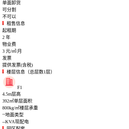
单面卸货
可分割
不可以
租售信息
起租期
2
年
物业费
3
元/㎡/月
发票
提供发票(含税)
楼层信息（总层数1层）
F1
4.5
m
层高
392
㎡
单层面积
800
kg/㎡
楼层承重
--
地面类型
--
KVA
现配电
园区配套