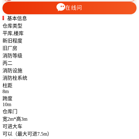
在线问
基本信息
仓库类型
平库,楼库
新旧程度
旧厂房
消防等级
丙二
消防设施
消防栓系统
柱距
8m
跨度
10m
仓库门
宽2m*高3m
可进大车
可以（最大可进7.5m）