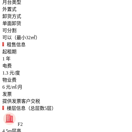
月台类型
外置式
卸货方式
单面卸货
可分割
可以（最小32㎡）
租售信息
起租期
1
年
电费
1.3
元/度
物业费
6
元/㎡/月
发票
提供发票客户交税
楼层信息（总层数5层）
F2
4.5
m
层高