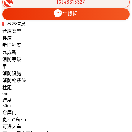
13248318327
在线问
基本信息
仓库类型
楼库
新旧程度
九成新
消防等级
甲
消防设施
消防栓系统
柱距
6m
跨度
30m
仓库门
宽2m*高3m
可进大车