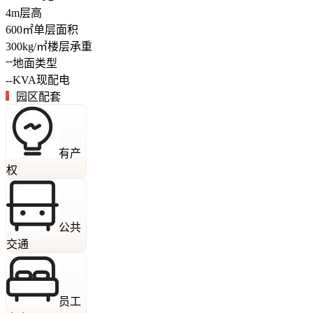
4
m
层高
600
㎡
单层面积
300
kg/㎡
楼层承重
--
地面类型
--
KVA
现配电
园区配套
有产
权
公共
交通
员工