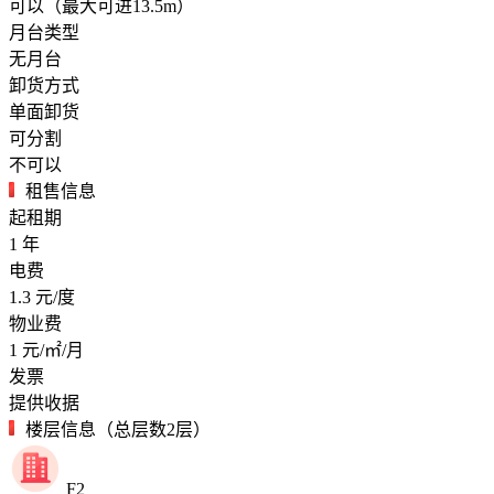
可以（最大可进13.5m）
月台类型
无月台
卸货方式
单面卸货
可分割
不可以
租售信息
起租期
1
年
电费
1.3
元/度
物业费
1
元/㎡/月
发票
提供收据
楼层信息（总层数2层）
F2