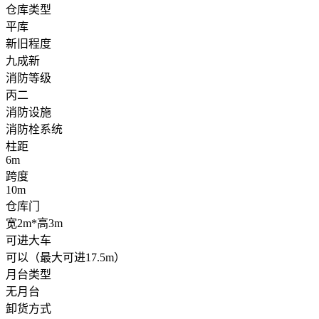
仓库类型
平库
新旧程度
九成新
消防等级
丙二
消防设施
消防栓系统
柱距
6m
跨度
10m
仓库门
宽2m*高3m
可进大车
可以（最大可进17.5m）
月台类型
无月台
卸货方式