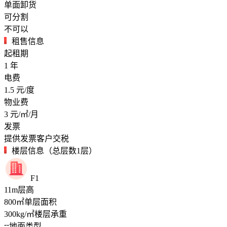
单面卸货
可分割
不可以
租售信息
起租期
1
年
电费
1.5
元/度
物业费
3
元/㎡/月
发票
提供发票客户交税
楼层信息（总层数1层）
F1
11
m
层高
800
㎡
单层面积
300
kg/㎡
楼层承重
--
地面类型