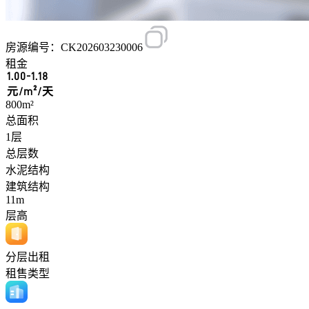
房源编号：CK202603230006
租金
1.00-1.18
元/m²/天
800m²
总面积
1层
总层数
水泥结构
建筑结构
11m
层高
分层出租
租售类型