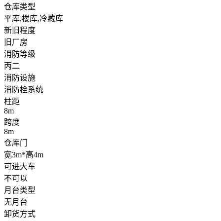
仓库类型
平库,楼库,冷藏库
新旧程度
旧厂房
消防等级
丙二
消防设施
消防栓系统
柱距
8m
跨度
8m
仓库门
宽3m*高4m
可进大车
不可以
月台类型
无月台
卸货方式