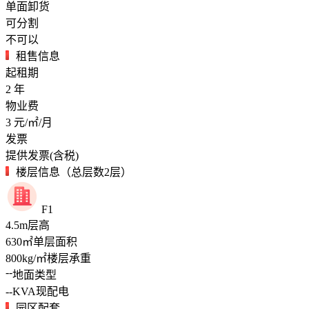
单面卸货
可分割
不可以
租售信息
起租期
2
年
物业费
3
元/㎡/月
发票
提供发票(含税)
楼层信息（总层数2层）
F1
4.5
m
层高
630
㎡
单层面积
800
kg/㎡
楼层承重
--
地面类型
--
KVA
现配电
园区配套