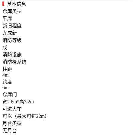
基本信息
仓库类型
平库
新旧程度
九成新
消防等级
戊
消防设施
消防栓系统
柱距
4m
跨度
6m
仓库门
宽2.6m*高3.2m
可进大车
可以（最大可进22m）
月台类型
无月台