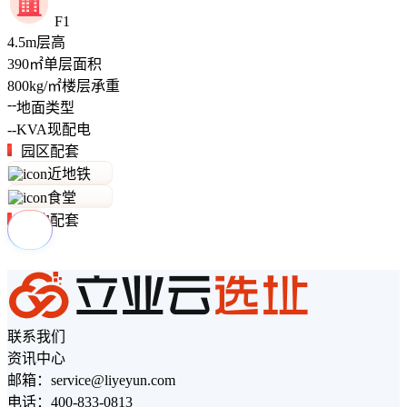
F1
4.5
m
层高
390
㎡
单层面积
800
kg/㎡
楼层承重
--
地面类型
--
KVA
现配电
园区配套
近地铁
食堂
周边配套
联系我们
资讯中心
邮箱：service@liyeyun.com
电话：400-833-0813