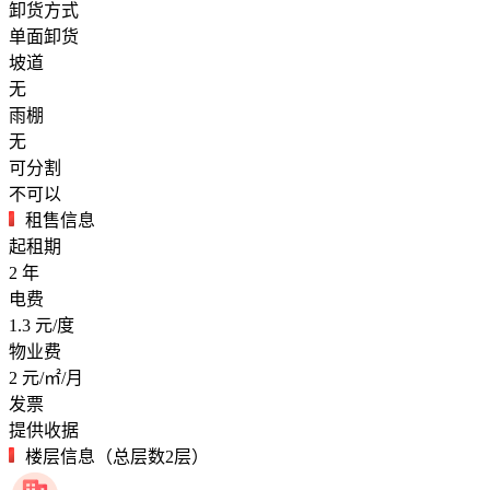
卸货方式
单面卸货
坡道
无
雨棚
无
可分割
不可以
租售信息
起租期
2
年
电费
1.3
元/度
物业费
2
元/㎡/月
发票
提供收据
楼层信息（总层数2层）