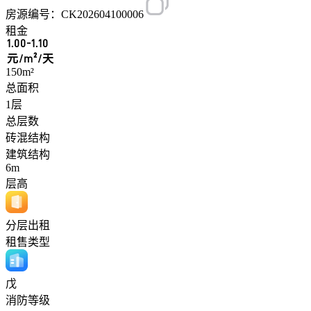
房源编号：CK202604100006
租金
1.00-1.10
元/m²/天
150m²
总面积
1层
总层数
砖混结构
建筑结构
6m
层高
分层出租
租售类型
戊
消防等级