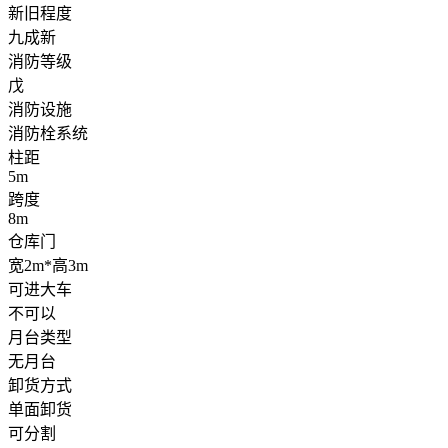
新旧程度
九成新
消防等级
戊
消防设施
消防栓系统
柱距
5m
跨度
8m
仓库门
宽2m*高3m
可进大车
不可以
月台类型
无月台
卸货方式
单面卸货
可分割