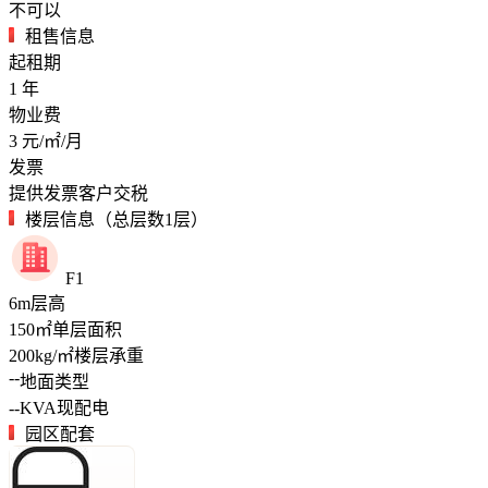
不可以
租售信息
起租期
1
年
物业费
3
元/㎡/月
发票
提供发票客户交税
楼层信息（总层数1层）
F1
6
m
层高
150
㎡
单层面积
200
kg/㎡
楼层承重
--
地面类型
--
KVA
现配电
园区配套