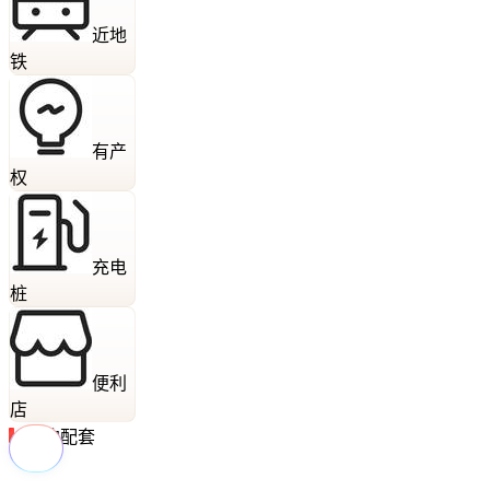
近地
铁
有产
权
充电
桩
便利
店
周边配套