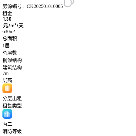
房源编号：CK202501010005
租金
1.30
元/m²/天
630m²
总面积
1层
总层数
钢混结构
建筑结构
7m
层高
分层出租
租售类型
丙二
消防等级