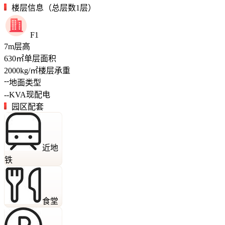
楼层信息（总层数1层）
F1
7
m
层高
630
㎡
单层面积
2000
kg/㎡
楼层承重
--
地面类型
--
KVA
现配电
园区配套
近地
铁
食堂