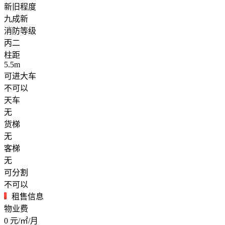
新旧程度
九成新
消防等级
丙二
柱距
5.5m
可进大车
不可以
天车
无
货梯
无
客梯
无
可分割
不可以
租售信息
物业费
0
元/㎡/月