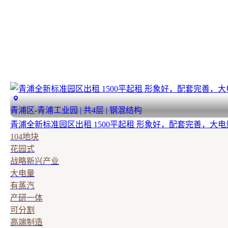
青浦区-青浦工业园 | 共4层 | 钢混结构
青浦全新标准园区出租 1500平起租 形象好，配套完善，大
104地块
花园式
战略新兴产业
大电量
有蒸汽
产研一体
可分割
高端制造