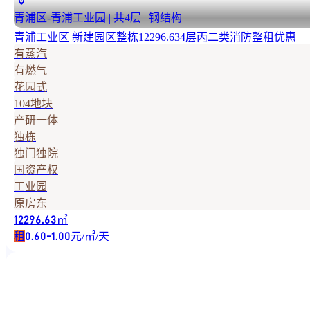
青浦区-青浦工业园 | 共4层 | 钢结构
青浦工业区 新建园区整栋12296.634层丙二类消防整租优惠
有蒸汽
有燃气
花园式
104地块
产研一体
独栋
独门独院
国资产权
工业园
原房东
㎡
12296.63
租
元/㎡/天
0.60-1.00