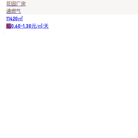
花园厂房
通燃气
㎡
11420
租
元/㎡/天
0.60-1.30